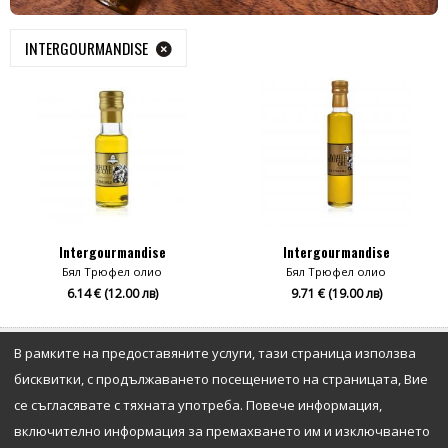
INTERGOURMANDISE
Intergourmandise
Intergourmandise
Бял Трюфел олио
Бял Трюфел олио
6.14 € (12.00 лв)
9.71 € (19.00 лв)
ИНФОРМАЦИЯ
В рамките на предоставяните услуги, тази страница използва
бисквитки, с продължаването посещението на страницата, Вие
се съгласявате с тяхната употреба. Повече информация,
включително информация за премахването им и изключването