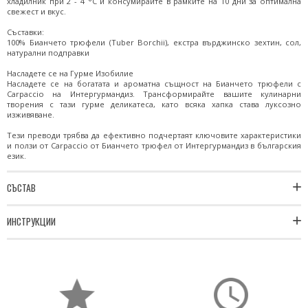
хладилник при 2 - 4 °C и консумирайте в рамките на 10 дни за оптимална
свежест и вкус.
Съставки:
100% Бианчето трюфели (Tuber Borchii), екстра върджинско зехтин, сол,
натурални подправки
Насладете се на Гурме Изобилие
Насладете се на богатата и ароматна същност на Бианчето трюфели с
Carpaccio на Интергурмандиз. Трансформирайте вашите кулинарни
творения с тази гурме деликатеса, като всяка хапка става луксозно
изживяване.
Тези преводи трябва да ефективно подчертаят ключовите характеристики
и ползи от Carpaccio от Бианчето трюфел от Интергурмандиз в българския
език.
СЪСТАВ
ИНСТРУКЦИИ