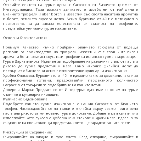
Открийте епитета на гурме лукса с Carpaccio от Бианчето трюфел от
Интергурмандиз. Този изискан деликатес е изработен от най-фините
Бианчето трюфели (Tuber Borchii), известни със своята наситена ароматна
и богата, землиста вкусова нотка. Всяко бурканче от 40 г е метикулозно
приготвено, за да запази естествената си същност на трюфелите,
предлагайки уникално гурме изживяване.
Основни Характеристики:
Премиум Качество: Ръчно подбрани Бианчето трюфели от водещи
региони за производство на трюфели. Известни със своя интензивен
аромат и богат, землист вкус, тези трюфели са истинско гурме съкровище.
Гурме Вариативност: Идеален за подобряване на различни ястия, от паста и
ризото до гурме предястия и меса. Само няколко филийки могат да
превърнат обикновени ястия в изключителни кулинарни изживявания.
Удобна Опаковка: Бурканчето от 40 г е идеално както за домакини, така и за
професионални готвачи, предоставяйки перфектното количество
Carpaccio от трюфели за подобряване на вашите ястия.
Доверена Марка: Предлага се от Интергурмандиз, име синоним на гурме
отличие и кулинарна иновация.
Кулинарно Вдъхновение:
Подобрете вашето гурме изживяване с нашия Carpaccio от Бианчето
трюфел. Наслождавайте се на тънките филийки върху свежо приготвена
паста или ризото за мигновено гурме докосване. Добавете към салати или
използвайте като луксозна добавка към стекове и други меса. Идеално за
създаване на впечатляващи предястия, които ще зарадват вашите гости.
Инструкции за Съхранение:
Съхранявайте на хладно и сухо място. След отваряне, съхранявайте в