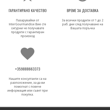
ГАРАНТИРАНО КАЧЕСТВО
ВРЕМЕ ЗА ДОСТАВКА
Пазарувайки от
За всички продукти от 1 до 2
InterGourmandise Вие сте
раб. дни след получаване на
сигурни че получавате
Вашата поръчка
продукти с гарантиран
произход
+359888663373
Нашите консултанти са на
разположение, за да ви
помогнат с повече
информация или съвет при
покупка.