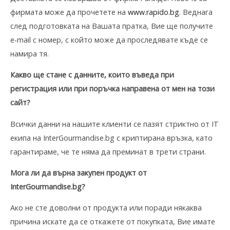
фирмата може да прочетете на
www.rapido.bg
. Веднага
след подготовката на Вашата пратка, Вие ще получите
е-mail с номер, с който може да проследявате къде се
намира тя.
Какво ще стане с данните, които въведа при
регистрация или при поръчка направена от мен на този
сайт?
Всички данни на нашите клиенти се пазят стриктно от IT
екипа на InterGourmandise.bg с криптирана връзка, като
гарантираме, че те няма да преминат в трети страни.
Мога ли да върна закупен продукт от
InterGourmandise.bg?
Ако не сте доволни от продукта или поради някаква
причина искате да се откажете от покупката, Вие имате