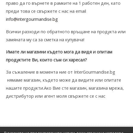
право да го върнете в рамките на 1 работeн д
ен
, като
преди това се свържете с нас на email
info@intergourmandise.bg
Всички разходи по обратното връщане на продукта или
замяната му са за сметка на купувача!
Имате ли магазин
и
където мога да видя
и опитам
продуктите Ви
, които съм си харесал?
За съжаление
в момента ние от
InterGourmandise
.
bg
нямаме магазин, където може да видите
или опитате
нашите продукти
.
Ако Вие сте магазин, магазина мрежа
,
дистрибутор
или агент моля свържете се с нас