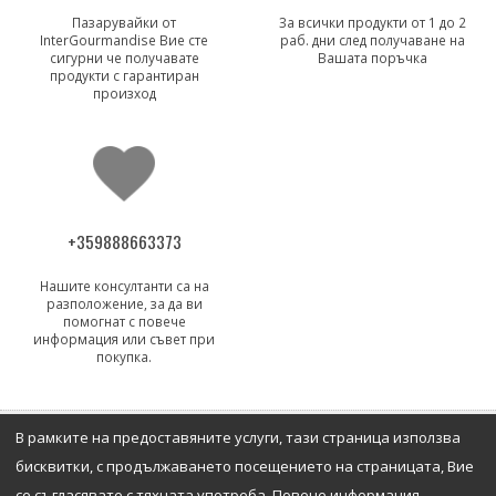
Пазарувайки от
За всички продукти от 1 до 2
InterGourmandise Вие сте
раб. дни след получаване на
сигурни че получавате
Вашата поръчка
продукти с гарантиран
произход
+359888663373
Нашите консултанти са на
разположение, за да ви
помогнат с повече
информация или съвет при
покупка.
В рамките на предоставяните услуги, тази страница използва
ИНФОРМАЦИЯ
бисквитки, с продължаването посещението на страницата, Вие
се съгласявате с тяхната употреба. Повече информация,