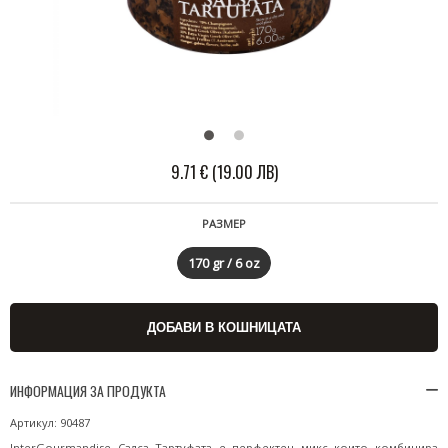
9.71 € (19.00 ЛВ)
РАЗМЕР
170 gr / 6 oz
ИНФОРМАЦИЯ ЗА ПРОДУКТА
Артикул: 90487
InterGourmandise Салса Тартуфата е перфектен микс които комбинира