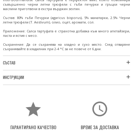
съвършенно черни летни трюфели с гъби печурки и гръцки черни
маслини приготвени в екстра върджин зехтин.
Състав: 80% гъби Печурки (agaricus bisporus), 5% манатарки, 2.5% Черни
летни трюфели (T. Aestivum), олио, оцет, аромати, сол.
Приложение: Салса тартуфата е страхотна добавка към много апетайзери,
паста и ястия с месо.
Съхранение: Да се съхранява на хладно и сухо място. След отваряне
съхранявайте в хладилник при 2-4 °C за не повече от 6 дни.
СЪСТАВ
ИНСТРУКЦИИ
ГАРАНТИРАНО КАЧЕСТВО
ВРЕМЕ ЗА ДОСТАВКА